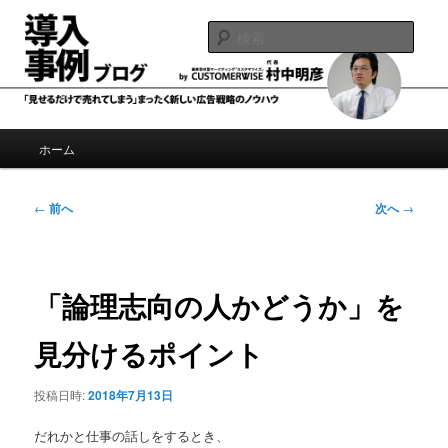
メ
導入事例制作、事例広告のノウハウブログ
イ
検
ン
索
コ
導入事例ブログ by 村中明彦
ン
テ
ン
メ
ホーム
ツ
イ
へ
ン
移
メ
投
←
前へ
次へ
→
動
ニ
稿
ュ
ナ
ー
ビ
ゲ
「論理志向の人かどうか」を
ー
シ
見分けるポイント
ョ
ン
投稿日時:
2018年7月13日
だれかと仕事の話しをするとき、