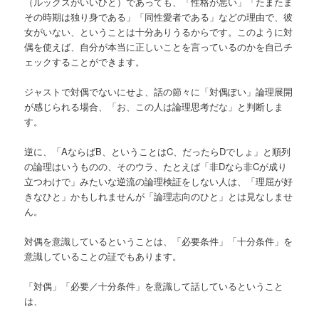
（ルックスがいいひと）であっても、「性格が悪い」「たまたま
その時期は独り身である」「同性愛者である」などの理由で、彼
女がいない、ということは十分ありうるからです。このように対
偶を使えば、自分が本当に正しいことを言っているのかを自己チ
ェックすることができます。
ジャストで対偶でないにせよ、話の節々に「対偶ぽい」論理展開
が感じられる場合、「お、この人は論理思考だな」と判断しま
す。
逆に、「AならばB、ということはC、だったらDでしょ」と順列
の論理はいうものの、そのウラ、たとえば「非Dなら非Cが成り
立つわけで」みたいな逆流の論理検証をしない人は、「理屈が好
きなひと」かもしれませんが「論理志向のひと」とは見なしませ
ん。
対偶を意識しているということは、「必要条件」「十分条件」を
意識していることの証でもあります。
「対偶」「必要／十分条件」を意識して話しているということ
は、