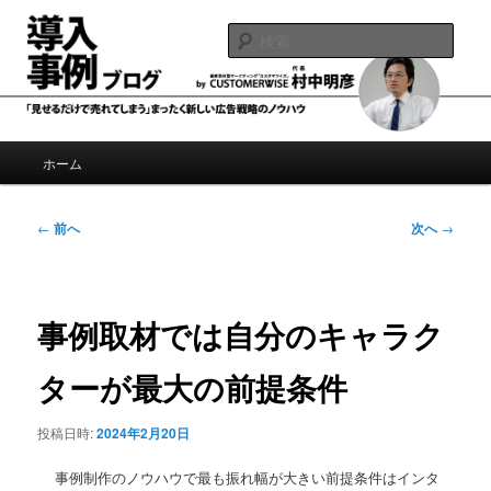
メ
導入事例制作、事例広告のノウハウブログ
イ
検
ン
索
コ
導入事例ブログ by 村中明彦
ン
テ
ン
メ
ホーム
ツ
イ
へ
ン
移
メ
投
←
前へ
次へ
→
動
ニ
稿
ュ
ナ
ー
ビ
ゲ
事例取材では自分のキャラク
ー
シ
ターが最大の前提条件
ョ
ン
投稿日時:
2024年2月20日
事例制作のノウハウで最も振れ幅が大きい前提条件はインタ