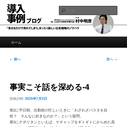
メ
導入事例制作、事例広告のノウハウブログ
イ
検
ン
索
コ
導入事例ブログ by 村中明彦
ン
テ
ン
メ
ホーム
ツ
イ
へ
ン
移
メ
投
←
前へ
次へ
→
動
ニ
稿
ュ
ナ
ー
ビ
ゲ
事実こそ話を深める-4
ー
シ
投稿日時:
2025年7月3日
ョ
ン
第2に平日朝、出勤前の忙しいときに「わざわざパスタを自
炊？ そんなに好きなのか？」という疑問。
第3にナポリタンといえば、ケチャップをギトギトにからめた高