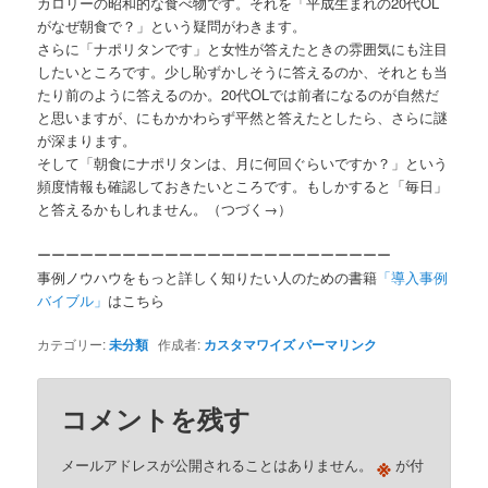
カロリーの昭和的な食べ物です。それを「平成生まれの20代OL
がなぜ朝食で？」という疑問がわきます。
さらに「ナポリタンです」と女性が答えたときの雰囲気にも注目
したいところです。少し恥ずかしそうに答えるのか、それとも当
たり前のように答えるのか。20代OLでは前者になるのが自然だ
と思いますが、にもかかわらず平然と答えたとしたら、さらに謎
が深まります。
そして「朝食にナポリタンは、月に何回ぐらいですか？」という
頻度情報も確認しておきたいところです。もしかすると「毎日」
と答えるかもしれません。（つづく→）
ーーーーーーーーーーーーーーーーーーーーーーーーー
事例ノウハウをもっと詳しく知りたい人のための書籍
「導入事例
バイブル」
はこちら
カテゴリー:
未分類
作成者:
カスタマワイズ
パーマリンク
コメントを残す
※
メールアドレスが公開されることはありません。
が付