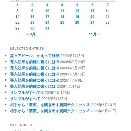
1
2
3
4
5
6
7
8
9
10
11
12
13
14
15
16
17
18
19
20
21
22
23
24
25
26
27
28
29
30
31
« 9月
11月 »
SELECTED ENTRIES
堂々アピール、かえって好感
2026年8月5日
導入効果を的確に書くには-5
2026年7月29日
導入効果を的確に書くには-4
2026年7月22日
導入効果を的確に書くには-3
2026年7月15日
導入効果を的確に書くには-2
2026年7月8日
導入効果を的確に書くには
2026年7月1日
サンブルがすべて-2
2026年6月29日
サンブルがすべて
2026年6月26日
相手から「事実」を聞き出す質問テクニック-3
2026年6月24日
相手から「事実」を聞き出す質問テクニック-2
2026年6月22日
CATEGORIES