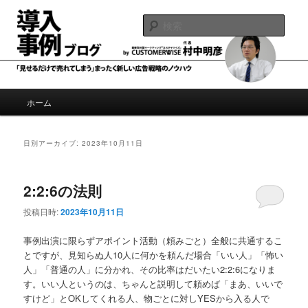
メ
サ
導入事例制作、事例広告のノウハウブログ
イ
ブ
検
ン
コ
索
コ
ン
導入事例ブログ by 村中明彦
ン
テ
テ
ン
ン
ツ
メ
ホーム
ツ
へ
イ
へ
移
ン
移
動
メ
日別アーカイブ:
2023年10月11日
動
ニ
ュ
ー
2:2:6の法則
投稿日時:
2023年10月11日
事例出演に限らずアポイント活動（頼みごと）全般に共通するこ
とですが、見知らぬ人10人に何かを頼んだ場合「いい人」「怖い
人」「普通の人」に分かれ、その比率はだいたい2:2:6になりま
す。いい人というのは、ちゃんと説明して頼めば「まあ、いいで
すけど」とOKしてくれる人、物ごとに対しYESから入る人で