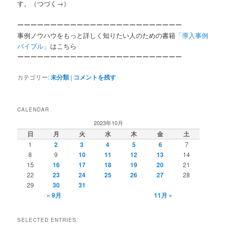
す。（つづく→）
ーーーーーーーーーーーーーーーーーーーーーーーーー
事例ノウハウをもっと詳しく知りたい人のための書籍
「導入事例
バイブル」
はこちら
ーーーーーーーーーーーーーーーーーーーーーーーーー
カテゴリー:
未分類
|
コメントを残す
CALENDAR
2023年10月
日
月
火
水
木
金
土
1
2
3
4
5
6
7
8
9
10
11
12
13
14
15
16
17
18
19
20
21
22
23
24
25
26
27
28
29
30
31
« 9月
11月 »
SELECTED ENTRIES